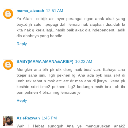
mama_aizarah
12:51 AM
Ya Allah....sebijik ain nyer perangai ngan anak akak yang
boy..drjh satu ..pepagi dah lemau nak siapkan dia..dah la
kita nak g kerja lagi...nasib baik akak dia independent...adik
dia abahnya yang handle....
Reply
BABY(MAMA AMANA&ARIEF)
10:22 AM
Mungkin ana blh pk utk diorg naik bus/ van. Bahays ana
tkejar sana sini. Tgh peknen lg. Ana ada byk msa sikit di
umh utk rehat n msk etc etc.dr msa ana di jlnrya.. kena pk
kesihtn sdiri time2 peknen. Lg2 kndungn msih bru.. oh ila
pun peknen 4 bln..mmg lemauuu je
Reply
AzieRazwan
1:45 PM
Wah ! Hebat sungguh Ana ye menguruskan anak2