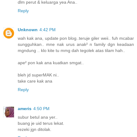
dlm perut & keluarga yea Ana..
Reply
Unknown
4:42 PM
wah kak ana, update pon blog..teruje giler weii.. fuh mcabar
sungguhkan.. mne nak urus anak² n family dgn keadaan
mgndung .. klo kite tu mmg dah tegolek atas tilam hah..
ape² pon kak ana kuatkan smgat..
bleh jd superMAK ni..
take care kak ana
Reply
ameris
4:50 PM
subur betul ana yer..
buang je uid terus lekat.
rezeki jgn ditolak.