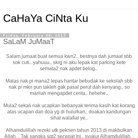
CaHaYa CiNta Ku
Friday, February 08, 2013
SaLaM JuMaaT
Salam jumaat buat semua kwn2.. bestnya dah jumaat sbb
sok cuti.. yahuuu.. skrg ni aku lepak kat parking kete
semata2 nak apdet belog..
Malas nak pi mana2 lepas hantar bebudak ke sekolah sbb
nak pi mkn pun takleh gak pasal perut dah kenyang.. so
marilah mengapdet cerita.. hehehe..
Mula2 sekali nak ucapkan bebanyak terima kasih kat korang
atas ucapan dan doa yg di hulurkan.. doakan kandungan
sihat walafiat ye..
Alhamdulillah rezeki utk peknen tahun 2013 di makbulkan
Allah. . Tak sangka sgt2 secepat ini.. syukur Alhamdulillah. .