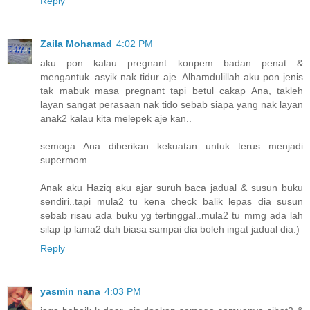
Reply
Zaila Mohamad
4:02 PM
aku pon kalau pregnant konpem badan penat &
mengantuk..asyik nak tidur aje..Alhamdulillah aku pon jenis
tak mabuk masa pregnant tapi betul cakap Ana, takleh
layan sangat perasaan nak tido sebab siapa yang nak layan
anak2 kalau kita melepek aje kan..
semoga Ana diberikan kekuatan untuk terus menjadi
supermom..
Anak aku Haziq aku ajar suruh baca jadual & susun buku
sendiri..tapi mula2 tu kena check balik lepas dia susun
sebab risau ada buku yg tertinggal..mula2 tu mmg ada lah
silap tp lama2 dah biasa sampai dia boleh ingat jadual dia:)
Reply
yasmin nana
4:03 PM