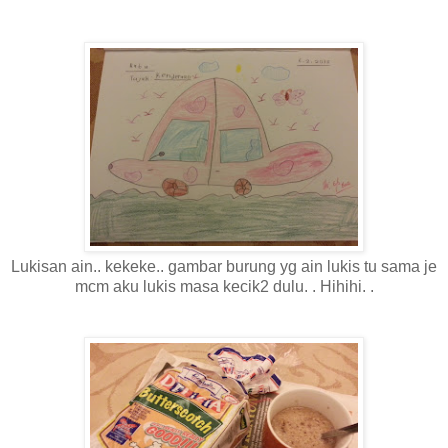
Lukisan ain.. kekeke.. gambar burung yg ain lukis tu sama je
mcm aku lukis masa kecik2 dulu. . Hihihi. .