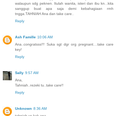
walaupun sdg peknen. Itulah wanita, isteri dan ibu kn...kita
sanggup buat apa saja demi kebahagiaan rmh
tngga.TAHNIAH Ana dan take care..
Reply
Ash Famille
10:06 AM
Ana..congratsss!!! Suka sgt dgr org pregnant....take care
key!
Reply
Sally
9:57 AM
Ana,
Tahniah..rezeki tu..take care!!
Reply
Unknown
8:36 AM
tahniah ye kak ana....