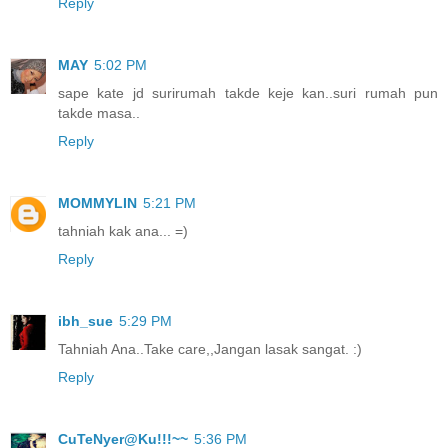
Reply
MAY
5:02 PM
sape kate jd surirumah takde keje kan..suri rumah pun
takde masa..
Reply
MOMMYLIN
5:21 PM
tahniah kak ana... =)
Reply
ibh_sue
5:29 PM
Tahniah Ana..Take care,,Jangan lasak sangat. :)
Reply
CuTeNyer@Ku!!!~~
5:36 PM