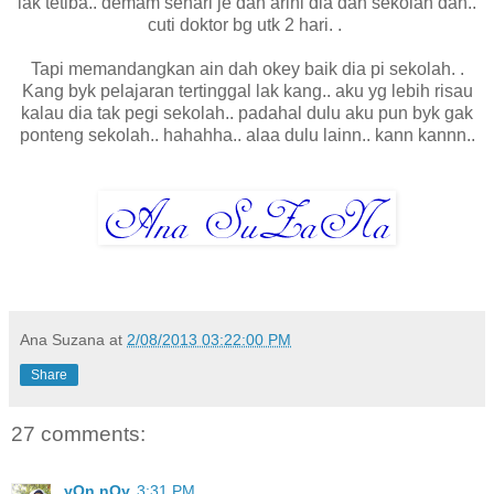
lak tetiba.. demam sehari je dan arini dia dah sekolah dah..
cuti doktor bg utk 2 hari. .
Tapi memandangkan ain dah okey baik dia pi sekolah. .
Kang byk pelajaran tertinggal lak kang.. aku yg lebih risau
kalau dia tak pegi sekolah.. padahal dulu aku pun byk gak
ponteng sekolah.. hahahha.. alaa dulu lainn.. kann kannn..
Ana Suzana
at
2/08/2013 03:22:00 PM
Share
27 comments:
yOn nOy
3:31 PM