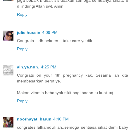
jaga bebaik k dear. sis doakan semoga semuanya sihat2 &
d lindungi Allah swt. Amin.
Reply
julie hussin
4:09 PM
Congrats....dh peknen....take care ye dik
Reply
ain.ya.nun.
4:25 PM
Congrats on your 4th pregnancy kak. Sesama lah kita
membesarkan perut ye.
Makan vitamin bebanyak sikit bagi badan tu kuat. =)
Reply
noorhayati harun
4:40 PM
congrates!!alhamdulillah..semoga sentiasa sihat demi baby