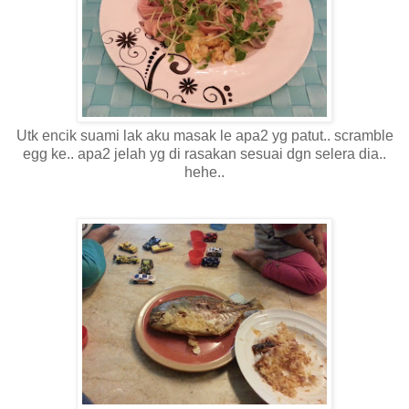
Utk encik suami lak aku masak le apa2 yg patut.. scramble
egg ke.. apa2 jelah yg di rasakan sesuai dgn selera dia..
hehe..