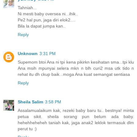
Tahniah...
Ni mesti baby oversea ni...ihik..
Pe2 hal pun, jaga diri elok2....
Bila la dapat jumpa kan..
Reply
Unknown
3:31 PM
Supemom btoi Ana ni tpi kena pikirkn kesihatan sma...tpi klu
Ana msih mpunyai selera mkn n blh curi2 msa utk tido n
rehat itu dh ckup baik...moga Ana kuat semangat sentiasa
Reply
Sheila Salim
3:58 PM
Assalamualaikum kak, rezeki baby baru tu.. bestnya! minta
petua sikit. sheila sorang pun belum ada baby.
hehehheheheh taniah kak, jaga anak2 leklok termasuk dlm
perut tu :)