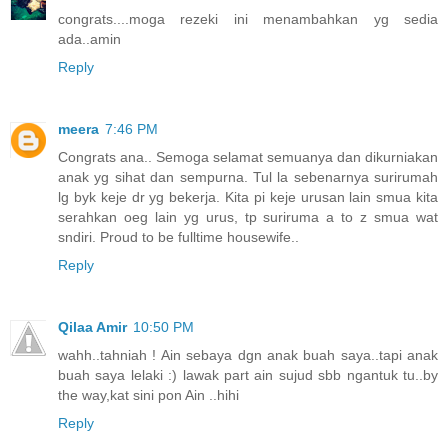
congrats....moga rezeki ini menambahkan yg sedia
ada..amin
Reply
meera
7:46 PM
Congrats ana.. Semoga selamat semuanya dan dikurniakan
anak yg sihat dan sempurna. Tul la sebenarnya surirumah
lg byk keje dr yg bekerja. Kita pi keje urusan lain smua kita
serahkan oeg lain yg urus, tp suriruma a to z smua wat
sndiri. Proud to be fulltime housewife..
Reply
Qilaa Amir
10:50 PM
wahh..tahniah ! Ain sebaya dgn anak buah saya..tapi anak
buah saya lelaki :) lawak part ain sujud sbb ngantuk tu..by
the way,kat sini pon Ain ..hihi
Reply