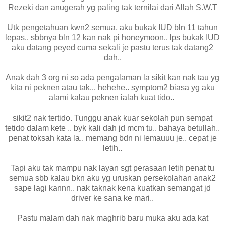
Rezeki dan anugerah yg paling tak ternilai dari Allah S.W.T
Utk pengetahuan kwn2 semua, aku bukak IUD bln 11 tahun
lepas.. sbbnya bln 12 kan nak pi honeymoon.. lps bukak IUD
aku datang peyed cuma sekali je pastu terus tak datang2
dah..
Anak dah 3 org ni so ada pengalaman la sikit kan nak tau yg
kita ni peknen atau tak... hehehe.. symptom2 biasa yg aku
alami kalau peknen ialah kuat tido..
sikit2 nak tertido. Tunggu anak kuar sekolah pun sempat
tetido dalam kete .. byk kali dah jd mcm tu.. bahaya betullah..
penat toksah kata la.. memang bdn ni lemauuu je.. cepat je
letih..
Tapi aku tak mampu nak layan sgt perasaan letih penat tu
semua sbb kalau bkn aku yg uruskan persekolahan anak2
sape lagi kannn.. nak taknak kena kuatkan semangat jd
driver ke sana ke mari..
Pastu malam dah nak maghrib baru muka aku ada kat