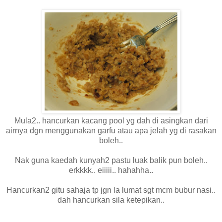
Mula2.. hancurkan kacang pool yg dah di asingkan dari
airnya dgn menggunakan garfu atau apa jelah yg di rasakan
boleh..
Nak guna kaedah kunyah2 pastu luak balik pun boleh..
erkkkk.. eiiiii.. hahahha..
Hancurkan2 gitu sahaja tp jgn la lumat sgt mcm bubur nasi..
dah hancurkan sila ketepikan..