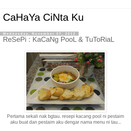
CaHaYa CiNta Ku
Wednesday, November 07, 2012
ReSePi : KaCaNg PooL & TuToRiaL
Pertama sekali nak bgtau. resepi kacang pool ni pestaim
aku buat dan pestaim aku dengar nama menu ni tau...