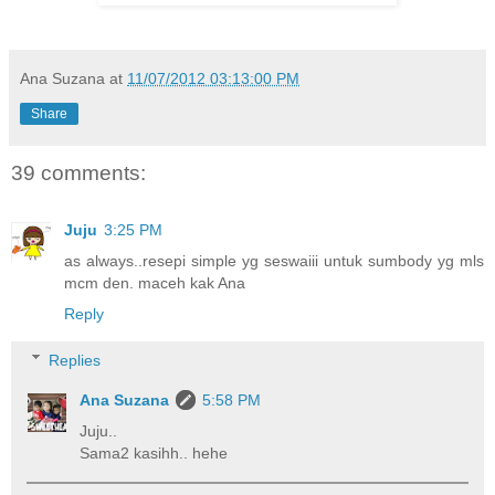
Ana Suzana
at
11/07/2012 03:13:00 PM
Share
39 comments:
Juju
3:25 PM
as always..resepi simple yg seswaiii untuk sumbody yg mls
mcm den. maceh kak Ana
Reply
Replies
Ana Suzana
5:58 PM
Juju..
Sama2 kasihh.. hehe