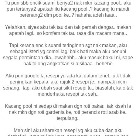
Tu pun sbb encik suami beriya2 nak mkn kacang pool.. aku
pun tertanya2 apakah itu kacang pool..? kacang tu mandi
berenang2 dlm pool ke..? hahaha adeh laaa..
Yelahkan, siyes aku tak tau dan tak pernah dengar.. makan
apetah lagi.. so komfem tak tau rasa dia macam mana..
Tapi kerana encik suami teringinnn sgt nak makan, aku
sebagai isteri yg comel lagi baik hati maka aku penuhi
segala permintaan dia.. ewahhhh.. aku masuk bakul ni, sape
nak tolong angkatkan sila silaaa.. hehehe
Aku pun google la resepi yg ada kat dalam tenet.. utk tidak
peningkan kepala, aku rujuk 2 resepi je.. nampak mcm
senang.. tapi aku ubah suai sikit resepi tu.. biasalah, kalo tak
menderhaka resepi tak sah..
Kacang pool ni sedap di makan dgn roti bakar.. tak kisah la
nak mkn dgn roti gardenia ke, roti perancis roti arab ke..
terpulang..
Meh sini aku sharekan resepi yg aku cuba dan aku