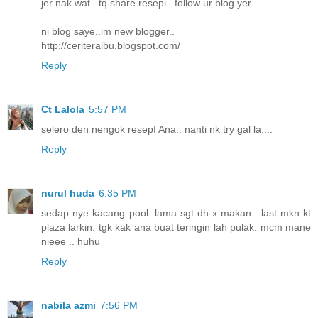
jer nak wat.. tq share resepi.. follow ur blog yer..
ni blog saye..im new blogger..
http://ceriteraibu.blogspot.com/
Reply
Ct Lalola
5:57 PM
selero den nengok resepI Ana.. nanti nk try gal la....
Reply
nurul huda
6:35 PM
sedap nye kacang pool. lama sgt dh x makan.. last mkn kt
plaza larkin. tgk kak ana buat teringin lah pulak. mcm mane
nieee .. huhu
Reply
nabila azmi
7:56 PM