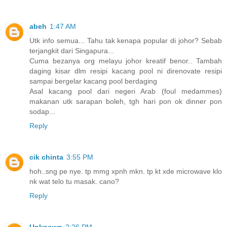
abeh
1:47 AM
Utk info semua... Tahu tak kenapa popular di johor? Sebab
terjangkit dari Singapura...
Cuma bezanya org melayu johor kreatif benor.. Tambah
daging kisar dlm resipi kacang pool ni direnovate resipi
sampai bergelar kacang pool berdaging
Asal kacang pool dari negeri Arab (foul medammes)
makanan utk sarapan boleh, tgh hari pon ok dinner pon
sodap...
Reply
cik chinta
3:55 PM
hoh..sng pe nye. tp mmg xpnh mkn. tp kt xde microwave klo
nk wat telo tu masak. cano?
Reply
Unknown
2:26 PM