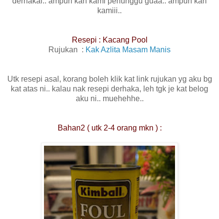
derhakai.. ampun kan kami penunggu guaa.. ampun kan
kamiii..
Resepi : Kacang Pool
Rujukan :
Kak Azlita Masam Manis
Utk resepi asal, korang boleh klik kat link rujukan yg aku bg
kat atas ni.. kalau nak resepi derhaka, leh tgk je kat belog
aku ni.. muehehhe..
Bahan2 ( utk 2-4 orang mkn ) :