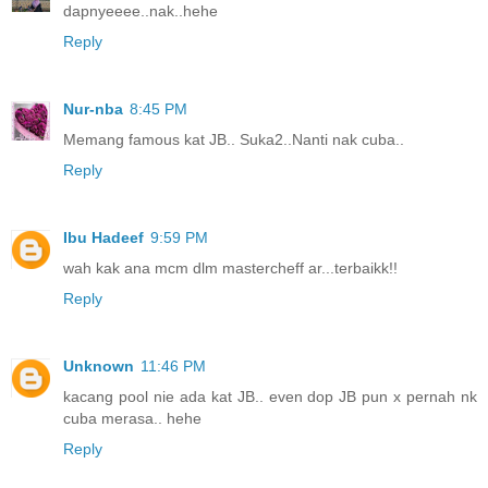
dapnyeeee..nak..hehe
Reply
Nur-nba
8:45 PM
Memang famous kat JB.. Suka2..Nanti nak cuba..
Reply
Ibu Hadeef
9:59 PM
wah kak ana mcm dlm mastercheff ar...terbaikk!!
Reply
Unknown
11:46 PM
kacang pool nie ada kat JB.. even dop JB pun x pernah nk
cuba merasa.. hehe
Reply