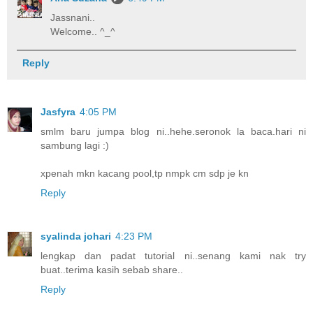
Jassnani..
Welcome.. ^_^
Reply
Jasfyra
4:05 PM
smlm baru jumpa blog ni..hehe.seronok la baca.hari ni
sambung lagi :)
xpenah mkn kacang pool,tp nmpk cm sdp je kn
Reply
syalinda johari
4:23 PM
lengkap dan padat tutorial ni..senang kami nak try
buat..terima kasih sebab share..
Reply