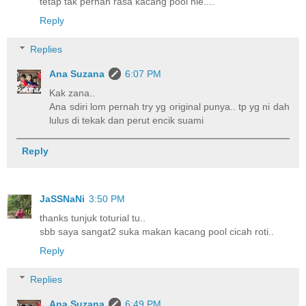
tetap tak pernah rasa kacang pool nie....
Reply
Replies
Ana Suzana
6:07 PM
Kak zana..
Ana sdiri lom pernah try yg original punya.. tp yg ni dah
lulus di tekak dan perut encik suami
Reply
JaSSNaNi
3:50 PM
thanks tunjuk toturial tu..
sbb saya sangat2 suka makan kacang pool cicah roti..
Reply
Replies
Ana Suzana
6:49 PM