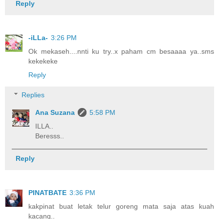
Reply
-iLLa-
3:26 PM
Ok mekaseh....nnti ku try..x paham cm besaaaa ya..sms
kekekeke
Reply
Replies
Ana Suzana
5:58 PM
ILLA..
Beresss..
Reply
PINATBATE
3:36 PM
kakpinat buat letak telur goreng mata saja atas kuah
kacang..