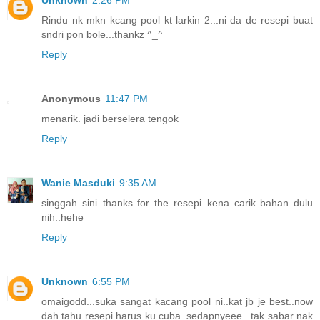
Rindu nk mkn kcang pool kt larkin 2...ni da de resepi buat
sndri pon bole...thankz ^_^
Reply
Anonymous
11:47 PM
menarik. jadi berselera tengok
Reply
Wanie Masduki
9:35 AM
singgah sini..thanks for the resepi..kena carik bahan dulu
nih..hehe
Reply
Unknown
6:55 PM
omaigodd...suka sangat kacang pool ni..kat jb je best..now
dah tahu resepi harus ku cuba..sedapnyeee...tak sabar nak